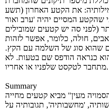
וללת מיספר תיקונים שהמחברת
מילותיה: את הקטע האחרון (תשע
 שהקטע המסיים יהיה 'ערב ואור
יותר (לפני סה יש קטעים שמובילים
בים, חולה, כלומר, אפשר לזהות
ום שהוא סוג של השלמה עם הקץ.
 הוא כנראה הודפס שם בטעות. לא
יו או אחריו."
Summary
סמויה מעין" מביא קטעים מחייה
תיה, 'מחשבותיה', תגובותיה על