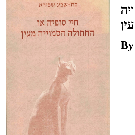
Download
יה
ין