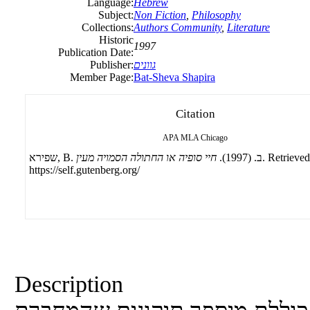
Language:
Hebrew
Subject:
Non Fiction
,
Philosophy
Collections:
Authors Community
,
Literature
Historic
1997
Publication Date:
גוונים
Publisher:
Member Page:
Bat-Sheva Shapira
Citation
APA
MLA
Chicago
. Retrieve
שפירא, B. ב. (1997).
חיי סופיה או החתולה הסמויה מעין
https://self.gutenberg.org/
Description