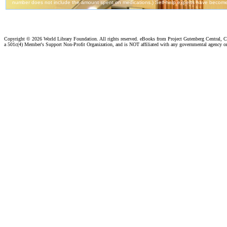
Copyright ©
2026 World Library Foundation. All rights reserved. eBooks from Project Gutenberg Central, Cl
a 501c(4) Member's Support Non-Profit Organization, and is NOT affiliated with any governmental agency o