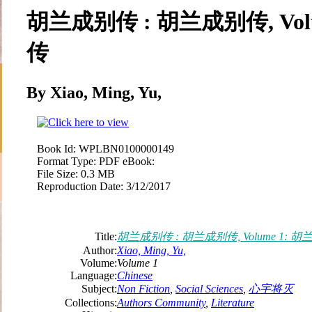
胡兰成别传 : 胡兰成别传, Vol
传
By Xiao, Ming, Yu,
Book Id:
WPLBN0100000149
Format Type:
PDF eBook:
File Size:
0.3 MB
Reproduction Date:
3/12/2017
Title:
胡兰成别传 : 胡兰成别传, Volume 1: 
Author:
Xiao, Ming, Yu,
Volume:
Volume 1
Language:
Chinese
Subject:
Non Fiction
,
Social Sciences
,
心宇将灭
Collections:
Authors Community
,
Literature