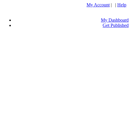
My Account
| |
Help
My Dashboard
Get Published