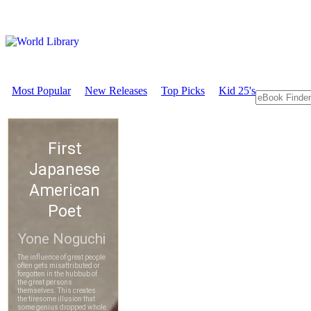
Most Popular
New Releases
Top Picks
Kid 25's