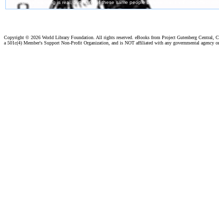
Copyright ©
2026 World Library Foundation. All rights reserved. eBooks from Project Gutenberg Central, Cl
a 501c(4) Member's Support Non-Profit Organization, and is NOT affiliated with any governmental agency o