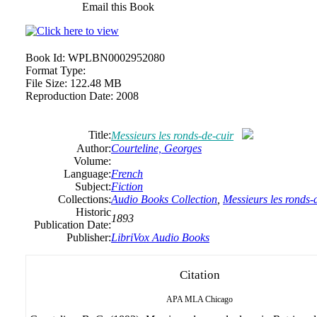
Email this Book
Book Id:
WPLBN0002952080
Format Type:
File Size:
122.48 MB
Reproduction Date:
2008
Title:
Messieurs les ronds-de-cuir
Author:
Courteline, Georges
Volume:
Language:
French
Subject:
Fiction
Collections:
Audio Books Collection
,
Messieurs les ronds-
Historic
1893
Publication Date:
Publisher:
LibriVox Audio Books
Citation
APA
MLA
Chicago