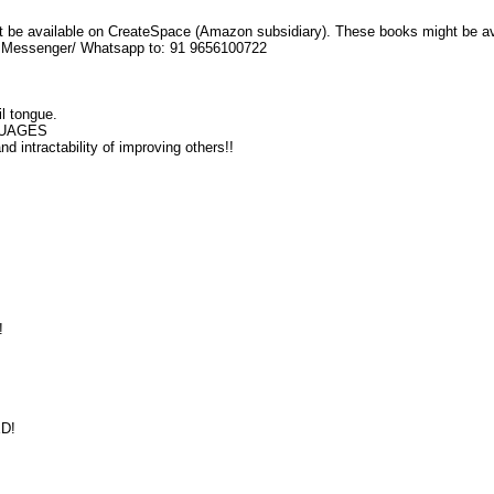
 be available on CreateSpace (Amazon subsidiary). These books might be availa
am Messenger/ Whatsapp to: 91 9656100722
il tongue
.
NGUAGES
tractability of improving others!!
!
ED!