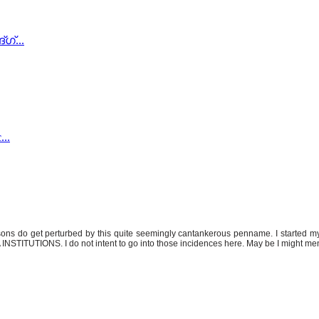
ഗ്...
..
rsons do get perturbed by this quite seemingly cantankerous penname. I started 
NSTITUTIONS. I do not intent to go into those incidences here. May be I might men