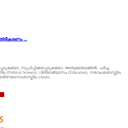
്രീകരണം ...
പെടുകയോ, സൂചിപ്പിക്കപ്പെടുകയോ, അതുമല്ലെങ്കിൽ, ചർച്ച
ത്രം (Political Science), വിദ്യാഭ്യാസം (Education), നരവംശശാസ്ത്രം
, ശരീരഘടനാശാസ്ത്രം (Anato...