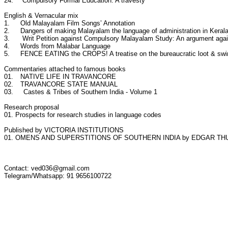
24.
Compulsory Formal Education: A travesty
English & Vernacular mix
1.
Old Malayalam Film Songs’ Annotation
2.
Dangers of making Malayalam the language of administration in Keral
3.
Writ Petition against Compulsory Malayalam Study: An argument aga
4.
Words from Malabar Language
5.
FENCE EATING the CROPS! A treatise on the bureaucratic loot & swin
Commentaries attached to famous books
01.
NATIVE LIFE IN TRAVANCORE
02.
TRAVANCORE STATE MANUAL
03.
Castes & Tribes of Southern India - Volume 1
Research proposal
01. Prospects for research studies in language codes
Published by VICTORIA INSTITUTIONS
01. OMENS AND SUPERSTITIONS OF SOUTHERN INDIA by EDGAR 
Contact: ved036@gmail.com
Telegram/Whatsapp: 91 9656100722