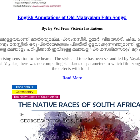
English Annotations of Old-Malayalam Film-Songs!
By: By Ved From Victoria Institutions
ള്ളവയാണ്. മാത്രവുമല്ല, പ്രേംനസീര്‍, ഉമ്മർ, വിജയശ്രീ, ഷീല
ര്യവും മനസ്സില്‍ ഒരു പ്രത്യേകതരം പ്രതീതി ഉളവാക്കുന്നവയുമാണ്
ലയാളം പഠിപ്പിക്കാന്‍ ഇവിടുള്ള മലായള ‘പ്രഫസര്മാസരും’ മറ്റ് 
ising sensation to the hearer. The style and tone has been set and led by Va
of Vayalar, there was no compelling standards or parameters to which film song
the defects with loud...
Read More