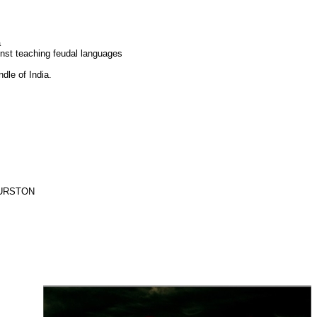
a
inst teaching feudal languages
dle of India.
THURSTON