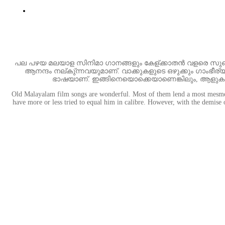
പല പഴയ മലയാള സിനിമാ ഗാനങ്ങളും കേള്ക്കാതൻ വളരെ സുഖമു
ആനന്ദം നല്കു്ന്നവയുമാണ്. വാക്കുകളുടെ ഒഴുക്കും ഗാംഭീ
ഭാഷയാണ്. ഇങ്ങിനെയൊക്കെയാണെങ്കിലും, ആളുകളെ മ
Old Malayalam film songs are wonderful. Most of them lend a most mesmer
have more or less tried to equal him in calibre. However, with the demise 