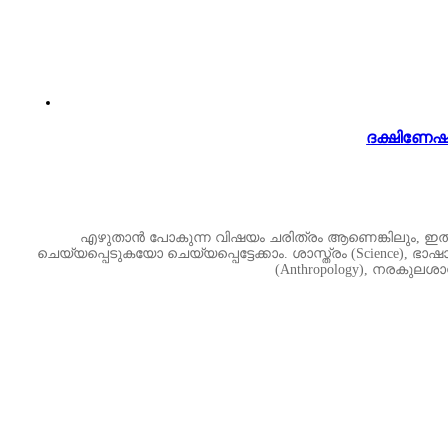
ദക്ഷിണേഷ്
എഴുതാൻ പോകുന്ന വിഷയം ചരിത്രം ആണെങ്കിലും, ഇതിനോടന
ചെയ്യപ്പെടുകയോ ചെയ്യപ്പെട്ടേക്കാം. ശാസ്ത്രം (Science), ഭാഷാ ശാ
(Anthropology), നരകുലശാസ്