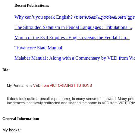
Recent Publications:
Why can’t you speak English? നിങ്ങൾക്ക് എന്ത്കൊണ്ട് ഇങ്
The Shrouded Satanism in Feudal Languages : Tribulations ...
March of the Evil Empires : English versus the Feudal Lan...
Travancore State Manual
Malabar Manual : Along with a Commentary by VED from Vic.
Bio:
My Penname is
VED from VICTORIA INSTITUTIONS
It does look quite a peculiar penname, in many sense of the word. Many pe
incidences that slowly redirected and shaped the name to VED from VICTORIA I
General Information:
My books: