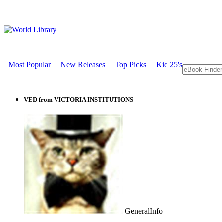
Most Popular
New Releases
Top Picks
Kid 25's
VED from VICTORIA INSTITUTIONS
GeneralInfo