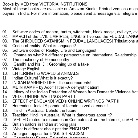
Books by VED from VICTORIA INSTITUTIONS
Most of these books are available on Amazon Kindle. Printed versions might
buyers in India. For more information, please send a message via Telegr
01.
Software codes of mantra, tantra, witchcraft, black magic, evil eye, ev
02.
MARCH of the EVIL EMPIRES; ENGLISH versus the FEUDAL LA
03.
The SHROUDED SATANISM in FEUDAL LANGUAGES! Tribulations and in
04.
Codes of reality! What is language?
05.
Software codes of Reality, Life and Languages!
06.
Obama as what? A different perspective on International Relationship
07.
The machinery of Homoeopathy
08.
Gandhi and his ‘Ji’; Grooming up of a fake
09.
Vintage English
10.
ENTERING the WORLD of ANIMALS
11.
Indian Culture! What is it exactly?
12.
INDIAN MARRIED LIFE: The undercurrents!
13.
MEIN KAMPF by Adolf Hitler - A demystification!
14.
Idiocy of the Indian Protection of Women from Domestic Violence Act
15.
VED’s ONLINE WRITINGS PART I
16.
EFFECT of ENGLAND! VED’s ONLINE WRITINGS PART II
17.
Horrendous India! A parade of facade in verbal codes!
18.
Hindi in Australia: Behold the future!
19.
Teaching Hindi in Australia! What is dangerous about it?
20.
VEILED routes to resources in Computers & on the Internet, unVEIL
21.
British sailors in Indian stinking jails!
22.
What is different about pristine ENGLISH?
23.
An urgent appeal for ENGLISH RACISM