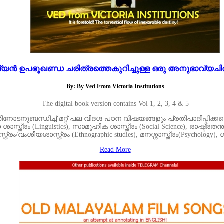
യൻ ഉപഭൂഖണ്ഡ ചരിത്രത്തെകുറിച്ചുള്ള ഒരു അനുഭാവ്യചിത
By: By Ved From Victoria Institutions
The digital book version contains Vol 1, 2, 3, 4 & 5
ുബന്ധിച്ച് മറ്റ് പല വിദഗ്ദ പഠന വിഷയങ്ങളും പ്രതിപാദിപ്പിക്കപ്
സ്ത്രം (Linguistics), സാമൂഹിക ശാസ്ത്രം (Social Science), രാഷ്ട്രതന്
ത്രം/വംശീയശാസ്ത്രം (Ethnographic studies), മനശ്ശാസ്ത്രം(Psychology)
Read More